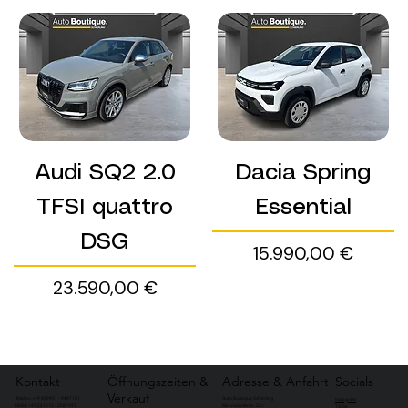
Audi SQ2 2.0
Dacia Spring
TFSI quattro
Essential
DSG
Preis
15.990,00 €
Preis
23.590,00 €
Kontakt
Öffnungszeiten &
Adresse & Anfahrt
Socials
Verkauf
Telefon: +49 (0) 9451 - 9447181
Auto Boutique Schierling
Instagram
Mobil: +49 (0) 1515 - 2587943
Mannsdorferstr. 22c
TikTok