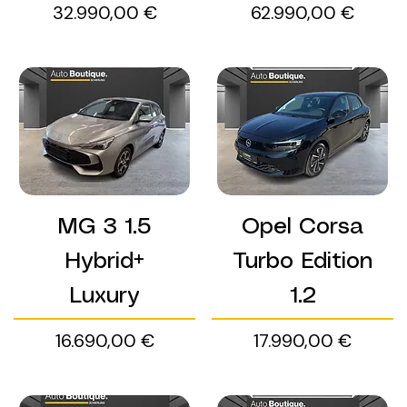
Preis
Preis
32.990,00 €
62.990,00 €
MG 3 1.5
Opel Corsa
Hybrid+
Turbo Edition
Luxury
1.2
Preis
Preis
16.690,00 €
17.990,00 €