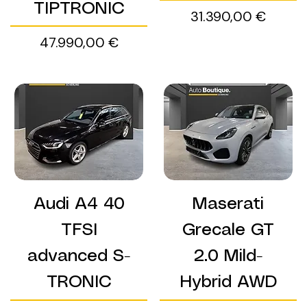
TIPTRONIC
Preis
31.390,00 €
Preis
47.990,00 €
Audi A4 40
Maserati
TFSI
Grecale GT
advanced S-
2.0 Mild-
TRONIC
Hybrid AWD