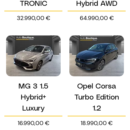
TRONIC
Hybrid AWD
Preis
Preis
32.990,00 €
64.990,00 €
MG 3 1.5
Opel Corsa
Hybrid+
Turbo Edition
Luxury
1.2
Preis
Preis
16.990,00 €
18.990,00 €