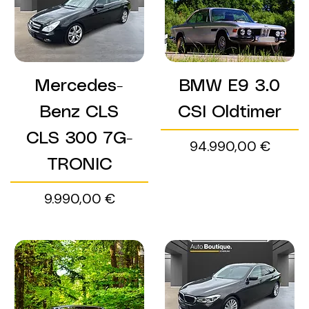
Mercedes-
BMW E9 3.0
Benz CLS
CSI Oldtimer
CLS 300 7G-
Preis
94.990,00 €
TRONIC
Preis
9.990,00 €