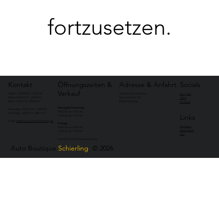
fortzusetzen.
Kontakt
Öffnungszeiten &
Adresse & Anfahrt
Socials
Verkauf
Telefon: +49 (0) 9451 - 9447181
Auto Boutique Schierling
Instagram
Mobil: +49 (0) 1515 - 2587943
Mannsdorferstr. 22c
TikTok
Mobil: +49 (0) 170 - 8841619
84069 Schierling
Facebook
Montag bis Donnerstag:
WhatsApp: +49 (0) 1515 - 2587943
08:00 Uhr bis 12:00 Uhr
WhatsApp: +49 (0) 170 - 8841619
Links
13:00 Uhr bis 16:30 Uhr​
E-Mail:
info@auto-boutique-schierling.de
Freitags:
Impressum
09:00 Uhr bis 12:00 Uhr
Datenschutz
13:00 Uhr bis 17:00 Uhr​
Jobs
Zusätzlich nach Terminvereinbarung
Auto Boutique
Schierling
, © 2026