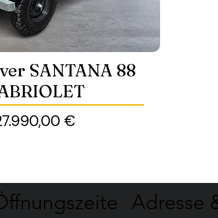
over SANTANA 88
ABRIOLET
reis
27.990,00 €
Öffnungszeite
Adresse 