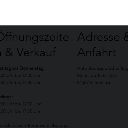
Öffnungszeite
Adresse 
n & Verkauf
Anfahrt
ntag bis Donnerstag:
Auto Boutique Schierlin
:00 Uhr bis 12:00 Uhr
Mannsdorferstr. 22c
:00 Uhr bis 16:30 Uhr​
84069 Schierling
eitags:
:00 Uhr bis 12:00 Uhr
:00 Uhr bis 17:00 Uhr​
sätzlich nach Terminvereinbarung