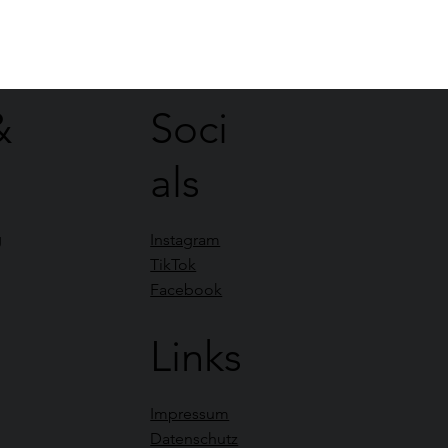
&
Soci
als
g
Instagram
TikTok
Facebook
Links
Impressum
Datenschutz