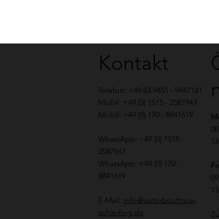
Kontakt
Telefon: +49 (0) 9451 - 9447181
Mobil: +49 (0) 1515 - 2587943
Mobil: +49 (0) 170 - 8841619
Mo
08
WhatsApp: +49 (0) 1515 -
13
2587943
WhatsApp: +49 (0) 170 -
Fr
8841619
09
13
E-Mail:
info@auto-boutique-
schierling.de
Zu