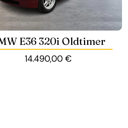
MW E36 320i Oldtimer
Preis
14.490,00 €