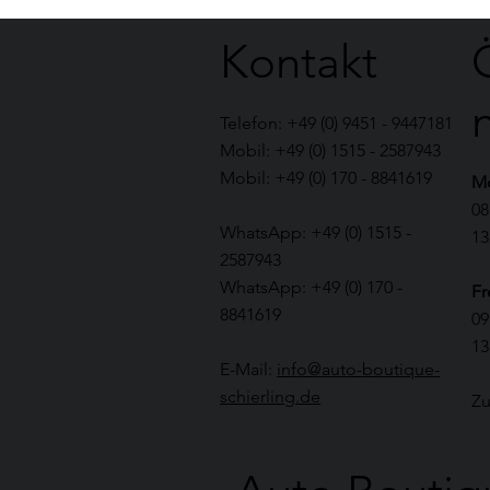
Kontakt
Telefon: +49 (0) 9451 - 9447181
Mobil: +49 (0) 1515 - 2587943
Mobil: +49 (0) 170 - 8841619
Mo
08
WhatsApp: +49 (0) 1515 -
13
2587943
WhatsApp: +49 (0) 170 -
Fr
8841619
09
13
E-Mail:
info@auto-boutique-
schierling.de
Zu