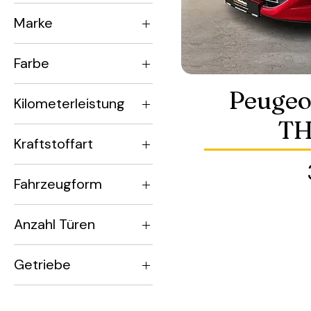
Marke
BMW
Farbe
PEUGEOT
ROT
Peugeo
Kilometerleistung
TH
100.000 -
Kraftstoffart
150.000KM
Benziner
Fahrzeugform
Verbrenner
Cabriolet
Anzahl Türen
2/3
Getriebe
Manuell