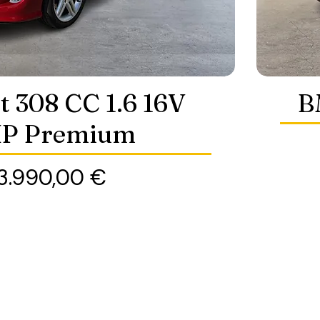
t 308 CC 1.6 16V
B
P Premium
Preis
3.990,00 €