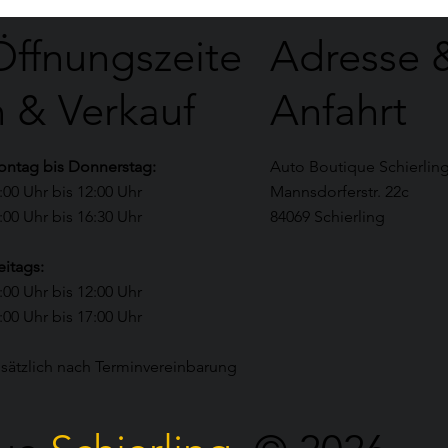
Öffnungszeite
Adresse 
n & Verkauf
Anfahrt
ntag bis Donnerstag:
Auto Boutique Schierlin
:00 Uhr bis 12:00 Uhr
Mannsdorferstr. 22c
:00 Uhr bis 16:30 Uhr​
84069 Schierling
eitags:
:00 Uhr bis 12:00 Uhr
:00 Uhr bis 17:00 Uhr​
sätzlich nach Terminvereinbarung