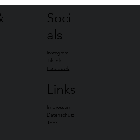
&
Soci
als
g
Instagram
TikTok
Facebook
Links
Impressum
Datenschutz
Jobs