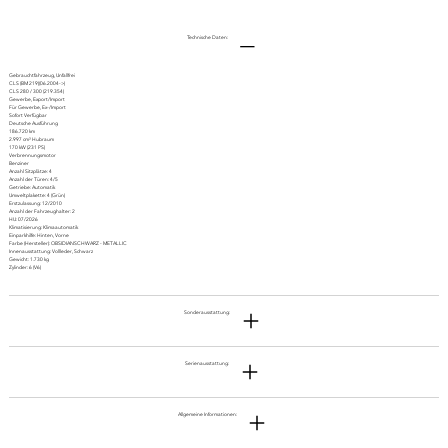
Technische Daten:
Gebrauchtfahrzeug, Unfallfrei
CLS (BM 219)(06.2004->)
CLS 280 / 300 (219.354)
Gewerbe, Export/Import
Für Gewerbe, Ex-/Import
Sofort Verfügbar
Deutsche Ausführung
186.720 km
2.997 cm³ Hubraum
170 kW (231 PS)
Verbrennungsmotor
Benziner
Anzahl Sitzplätze: 4
Anzahl der Türen: 4/5
Getriebe: Automatik
Umweltplakette: 4 (Grün)
Erstzulassung: 12/2010
Anzahl der Fahrzeughalter: 2
HU: 07/2026
Klimatisierung: Klimaautomatik
Einparkhilfe: Hinten, Vorne
Farbe (Hersteller): OBSIDIANSCHWARZ - METALLIC
Innenausstattung: Vollleder, Schwarz
Gewicht: 1.730 kg
Zylinder: 6 (V6)
Sonderausstattung:
Serienausstattung:
Allgemeine Informationen: