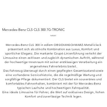
Mercedes-Benz CLS CLS 300 7G-TRONIC
Preis
9.690,00 €
Mercedes-Benz CLS 300 in edlem OBSIDIANSCHWARZ-Metalliclack
präsentiert sich als stilvolle Kombination aus Luxus, Komfort und
sportlicher Eleganz. Die markante Coupé-Linienführung verleiht der
Limousine einen zeitlosen und zugleich dynamischen Auftritt, während
der hochwertige Innenraum mit seiner erstklassigen Verarbeitung ein
angenehmes Fahrerlebnis bietet.
Das Fahrzeug überzeugt durch einen gepflegten Gesamtzustand sowie
eine vorhandene Servicehistorie, die die regelmäßige Wartung und
sorgfältige Pflege dokumentiert. Der CLS bietet ein souveränes und
komfortables Fahrverhalten, kombiniert mit der für Mercedes-Benz
typischen Laufruhe und hochwertigen Fahrqualität.
Eine ideale Limousine für Fahrer, die Wert auf exklusives Design, hohen
Komfort und zuverlässige Technik legen.