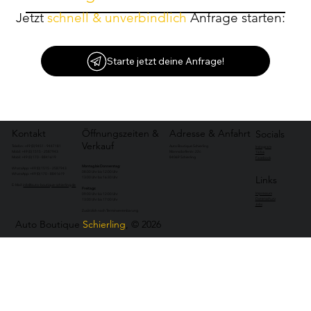
Jetzt
schnell & unverbindlich
Anfrage starten:
Starte jetzt deine Anfrage!
Kontakt
Öffnungszeiten &
Adresse & Anfahrt
Socials
Verkauf
Telefon: +49 (0) 9451 - 9447181
Auto Boutique Schierling
Instagram
Mobil: +49 (0) 1515 - 2587943
Mannsdorferstr. 22c
TikTok
Mobil: +49 (0) 170 - 8841619
84069 Schierling
Facebook
Montag bis Donnerstag:
WhatsApp: +49 (0) 1515 - 2587943
08:00 Uhr bis 12:00 Uhr
WhatsApp: +49 (0) 170 - 8841619
Links
13:00 Uhr bis 16:30 Uhr​
E-Mail:
info@auto-boutique-schierling.de
Freitags:
Impressum
09:00 Uhr bis 12:00 Uhr
Datenschutz
13:00 Uhr bis 17:00 Uhr​
Jobs
Zusätzlich nach Terminvereinbarung
Auto Boutique
Schierling
, © 2026