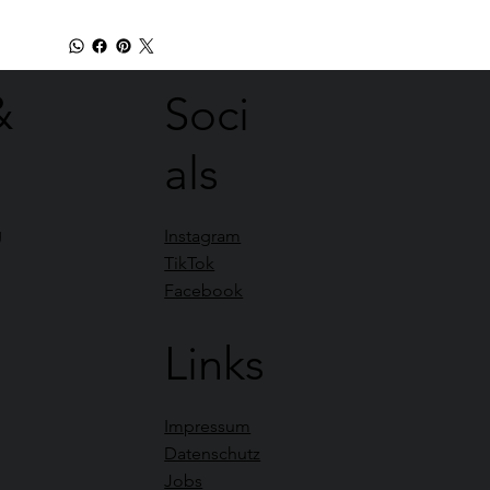
&
Soci
als
g
Instagram
TikTok
Facebook
Links
Impressum
Datenschutz
Jobs