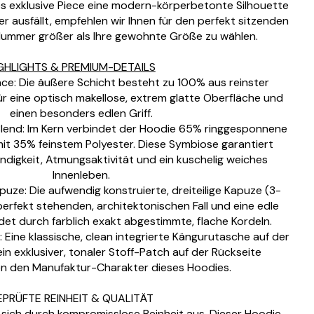
es exklusive Piece eine modern-körperbetonte Silhouette
r ausfällt, empfehlen wir Ihnen für den perfekt sitzenden
Nummer größer als Ihre gewohnte Größe zu wählen.
GHLIGHTS & PREMIUM-DETAILS
ce: Die äußere Schicht besteht zu 100% aus reinster
ür eine optisch makellose, extrem glatte Oberfläche und
einen besonders edlen Griff.
Blend: Im Kern verbindet der Hoodie 65% ringgesponnene
t 35% feinstem Polyester. Diese Symbiose garantiert
digkeit, Atmungsaktivität und ein kuschelig weiches
Innenleben.
uze: Die aufwendig konstruierte, dreiteilige Kapuze (3-
 perfekt stehenden, architektonischen Fall und eine edle
et durch farblich exakt abgestimmte, flache Kordeln.
 Eine klassische, clean integrierte Kängurutasche auf der
in exklusiver, tonaler Stoff-Patch auf der Rückseite
en den Manufaktur-Charakter dieses Hoodies.
EPRÜFTE REINHEIT & QUALITÄT
sich durch kompromisslose Reinheit aus. Dieser Hoodie