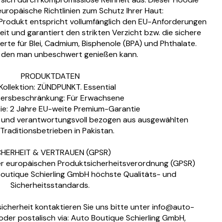
 europäische Richtlinien zum Schutz Ihrer Haut:
Produkt entspricht vollumfänglich den EU-Anforderungen
it und garantiert den strikten Verzicht bzw. die sichere
rte für Blei, Cadmium, Bisphenole (BPA) und Phthalate.
, den man unbeschwert genießen kann.
PRODUKTDATEN
Kollektion: ZÜNDPUNKT. Essential
tersbeschränkung: Für Erwachsene
ie: 2 Jahre EU-weite Premium-Garantie
g und verantwortungsvoll bezogen aus ausgewählten
Traditionsbetrieben in Pakistan.
CHERHEIT & VERTRAUEN (GPSR)
er europäischen Produktsicherheitsverordnung (GPSR)
Boutique Schierling GmbH höchste Qualitäts- und
Sicherheitsstandards.
icherheit kontaktieren Sie uns bitte unter info@auto-
oder postalisch via: Auto Boutique Schierling GmbH,