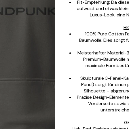
Fit-Empfehlung: Da dies
aufweist und etwas kleine
Luxus-Look, eine 
HI
100% Pure Cotton Fa
Baumwolle. Dies sorgt f
Meisterhafter Material-
Premium-Baumwolle mi
maximale Formbestän
Skulpturale 3-Panel-Kap
Panel) sorgt für einen
Silhouette – abgerund
Präzise Design-Elemente:
Vorderseite sowie e
unterstreich
G
High-End-Fashion zeichnet 