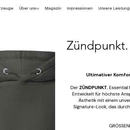
rzeuge
Über uns
Magazin
Impressionen
Unsere Leistun
Zündpunkt. 
Ultimativer Komfor
Der
ZÜNDPUNKT.
Essential 
Entwickelt für höchste Ans
Ästhetik mit einem unver
Signature-Look, das durch
GRÖSSENH