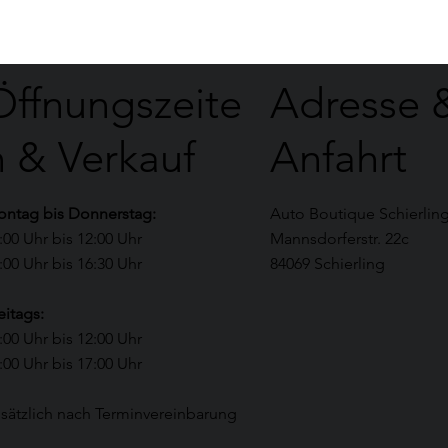
Öffnungszeite
Adresse 
n & Verkauf
Anfahrt
ntag bis Donnerstag:
Auto Boutique Schierlin
:00 Uhr bis 12:00 Uhr
Mannsdorferstr. 22c
:00 Uhr bis 16:30 Uhr​
84069 Schierling
eitags:
:00 Uhr bis 12:00 Uhr
:00 Uhr bis 17:00 Uhr​
sätzlich nach Terminvereinbarung