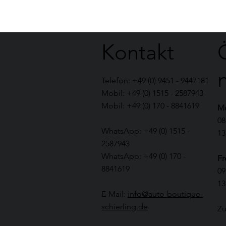
Kontakt
Telefon: +49 (0) 9451 - 9447181
Mobil: +49 (0) 1515 - 2587943
Mobil: +49 (0) 170 - 8841619
Mo
08
WhatsApp: +49 (0) 1515 -
13
2587943
WhatsApp: +49 (0) 170 -
Fr
8841619
09
13
E-Mail:
info@auto-boutique-
schierling.de
Zu