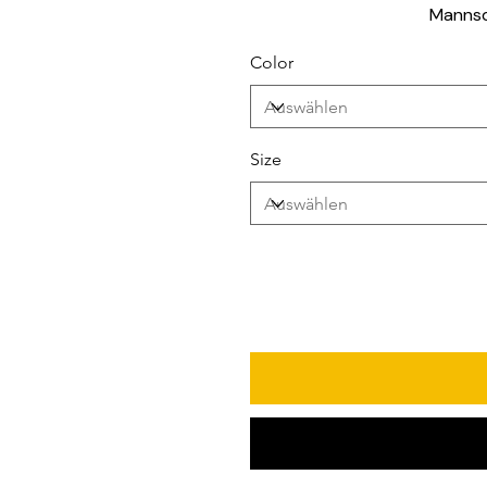
Mannsd
Color
Size