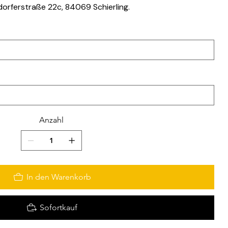
orferstraße 22c, 84069 Schierling.
Anzahl
In den Warenkorb
Sofortkauf