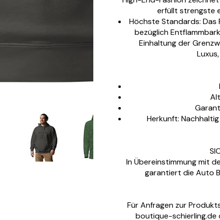
erfüllt strengste
Höchste Standards: Das 
bezüglich Entflammbarke
Einhaltung der Grenzwe
Luxus
Al
Garant
Herkunft: Nachhalti
SI
In Übereinstimmung mit d
garantiert die Auto 
Für Anfragen zur Produkts
boutique-schierling.de 